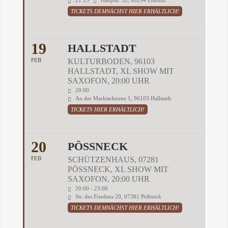
21:15
Haupstr. 52, 08294 Lößnitz
TICKETS DEMNÄCHST HIER ERHÄLTLICH!
19
HALLSTADT
FEB
KULTURBODEN, 96103
HALLSTADT, XL SHOW MIT
SAXOFON, 20:00 UHR
20:00
An der Marktscheune 1, 96103 Hallstadt
TICKETS HIER ERHÄLTLICH!
20
PÖSSNECK
FEB
SCHÜTZENHAUS, 07281
PÖSSNECK, XL SHOW MIT S
AXOFON, 20:00 UHR
20:00 - 23:00
Str. des Friedens 20, 07381 Pößneck
TICKETS DEMNÄCHST HIER ERHÄLTLICH!