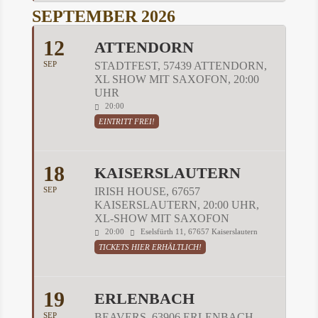
SEPTEMBER 2026
12
ATTENDORN
SEP
STADTFEST, 57439 ATTENDORN,
XL SHOW MIT SAXOFON, 20:00
UHR
20:00
EINTRITT FREI!
18
KAISERSLAUTERN
SEP
IRISH HOUSE, 67657
KAISERSLAUTERN, 20:00 UHR,
XL-SHOW MIT SAXOFON
20:00
Eselsfürth 11, 67657 Kaiserslautern
TICKETS HIER ERHÄLTLICH!
19
ERLENBACH
SEP
BEAVERS, 63906 ERLENBACH