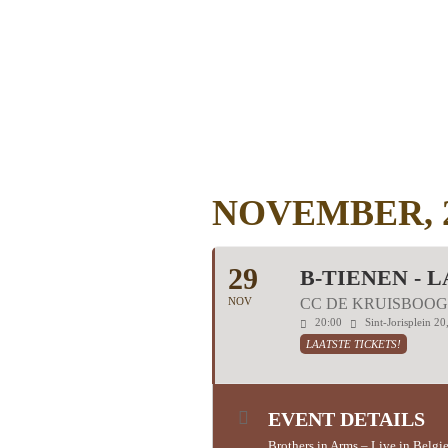
NOVEMBER, 
29
B-TIENEN - 
NOV
CC DE KRUISBOOG 
20:00
Sint-Jorisplein 2
LAATSTE TICKETS!
EVENT DETAILS
Brothers in Arms – Live in Belg