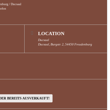
enburg / Ducsaal
xofon
LOCATION
Ducsaal
Ducsaal, Burgstr. 2, 54450 Freudenburg
IDER BEREITS AUSVERKAUFT!