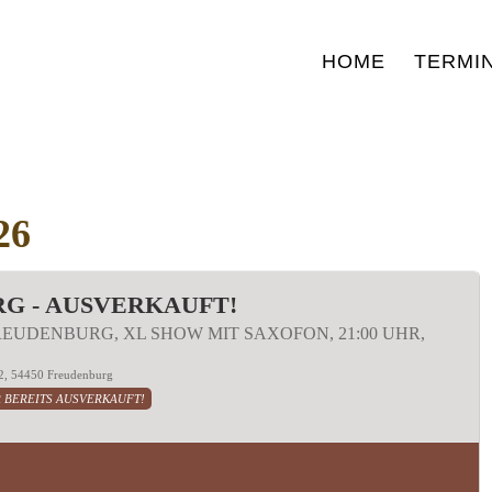
HOME
TERMI
26
G - AUSVERKAUFT!
REUDENBURG, XL SHOW MIT SAXOFON, 21:00 UHR,
. 2, 54450 Freudenburg
R BEREITS AUSVERKAUFT!